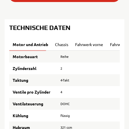
TECHNISCHE DATEN
Motor und Antrieb
Chassis
Fahrwerk vorne
Fahrwerk 
Motorbauart
Reihe
Zylinderzahl
2
Taktung
4-Takt
Ventile pro Zylinder
4
Ventilsteuerung
DOHC
Kühlung
flüssig
Hubraum
321 ccm