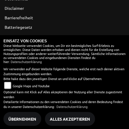
Disclaimer
Barrierefreiheit
Batteriegesetz
Altölverordnung
EINSATZ VON COOKIES
Diese Webseite verwendet Cookies, um Dir ein bestmögliches Surf-Erlebnis zu
ermöglichen. Diese Daten werden erhoben und dienen nicht für die Erstellung von
ÖFFNUNGSZEITEN
Nutzungsprofilen oder anderer weiterführender Verwendung. Sämtliche Informationen
zu verwendeten Cookies und eingebundenen Diensten findest du
Montag:
09:00 - 12:00 und 13:00 - 18:00
hier:
Datenschutzerklärung
Dienstag:
09:00 - 12:00 und 13:00 - 18:00
Wir verwenden auf dieser Website folgende Dienste, welche erst nach deiner aktiven
Zustimmung eingebunden werden.
Mittwoch:
09:00 - 12:00 und 13:00 - 18:00
Bitte hake dazu den jeweiligen Dienst an und klicke auf Übernehmen:
Donnerstag:
09:00 - 12:00 und 13:00 - 18:00
Google Maps und Youtube
Freitag:
09:00 - 12:00 und 13:00 - 18:00
Optional kann mit Klick auf Alles akzeptieren der Nutzung aller Dienste zugestimmt
Samstag:
09:00 - 12:00
werden
Sonntag:
geschlossen
Detailierte Informationen zu den verwendeten Cookies und deren Bedeutung findest
du in unserer Datenschutzerklärung:
Datenschutzerklärung
ÜBERNEHMEN
ALLES AKZEPTIEREN