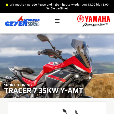
Wir machen gerade Pause
und haben heute wieder von 13:00 bis 18:00
für Sie geöffnet
SPORT TOURING
TRACER 7 35KW Y-AMT