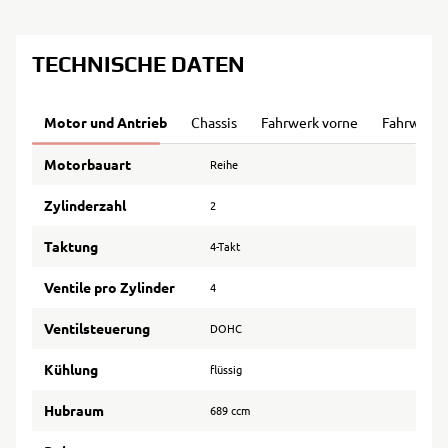
TECHNISCHE DATEN
Motor und Antrieb
Chassis
Fahrwerk vorne
Fahrwerk 
Motorbauart
Reihe
Zylinderzahl
2
Taktung
4-Takt
Ventile pro Zylinder
4
Ventilsteuerung
DOHC
Kühlung
flüssig
Hubraum
689 ccm