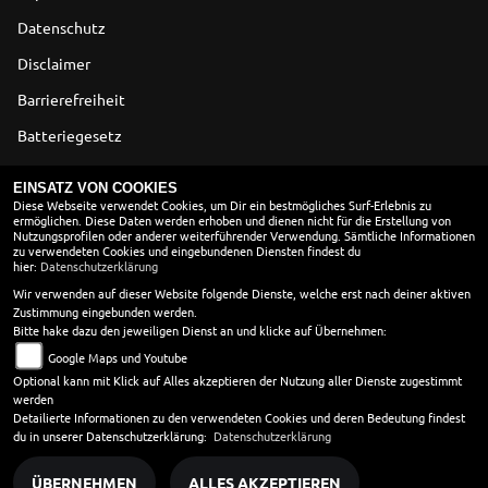
Datenschutz
Disclaimer
Barrierefreiheit
Batteriegesetz
Altölverordnung
EINSATZ VON COOKIES
Diese Webseite verwendet Cookies, um Dir ein bestmögliches Surf-Erlebnis zu
ermöglichen. Diese Daten werden erhoben und dienen nicht für die Erstellung von
ÖFFNUNGSZEITEN
Nutzungsprofilen oder anderer weiterführender Verwendung. Sämtliche Informationen
zu verwendeten Cookies und eingebundenen Diensten findest du
Montag:
09:00 - 12:00 und 13:00 - 18:00
hier:
Datenschutzerklärung
Dienstag:
09:00 - 12:00 und 13:00 - 18:00
Wir verwenden auf dieser Website folgende Dienste, welche erst nach deiner aktiven
Zustimmung eingebunden werden.
Mittwoch:
09:00 - 12:00 und 13:00 - 18:00
Bitte hake dazu den jeweiligen Dienst an und klicke auf Übernehmen:
Donnerstag:
09:00 - 12:00 und 13:00 - 18:00
Google Maps und Youtube
Freitag:
09:00 - 12:00 und 13:00 - 18:00
Optional kann mit Klick auf Alles akzeptieren der Nutzung aller Dienste zugestimmt
Samstag:
09:00 - 12:00
werden
Sonntag:
geschlossen
Detailierte Informationen zu den verwendeten Cookies und deren Bedeutung findest
du in unserer Datenschutzerklärung:
Datenschutzerklärung
ÜBERNEHMEN
ALLES AKZEPTIEREN