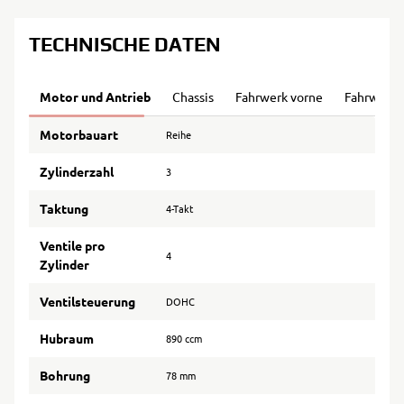
TECHNISCHE DATEN
Motor und Antrieb
Chassis
Fahrwerk vorne
Fahrwerk 
Motorbauart
Reihe
Zylinderzahl
3
Taktung
4-Takt
Ventile pro
4
Zylinder
Ventilsteuerung
DOHC
Hubraum
890 ccm
Bohrung
78 mm